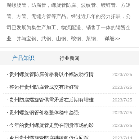
腐螺旋管，防腐管，螺旋管防腐、波纹管、镀锌管、方矩
管、方管、无缝方管等产品。经过近几年的努力拓展，公
司已发展为集生产加工、物流配送、销售于一体的钢贸企
业，并与宝钢、武钢、山钢、鞍钢、莱钢、...
详细>>
产品知识
行业新闻
·
贵州螺旋管防腐价格将以小幅波动行情
2023/7/25
·
整运行贵州防腐管成交有所好转
2023/7/25
·
贵州防腐螺旋管供需矛盾在后期有增难
2023/7/25
·
贵州螺旋钢管价格整体稳中趋强
2023/7/25
·
今年的贵州螺旋管走势在期货市场的影
2023/7/25
·
今日贵州螺旋管防腐继续向低位回踩
2023/7/14