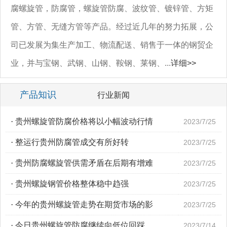
腐螺旋管，防腐管，螺旋管防腐、波纹管、镀锌管、方矩
管、方管、无缝方管等产品。经过近几年的努力拓展，公
司已发展为集生产加工、物流配送、销售于一体的钢贸企
业，并与宝钢、武钢、山钢、鞍钢、莱钢、...
详细>>
产品知识
行业新闻
·
贵州螺旋管防腐价格将以小幅波动行情
2023/7/25
·
整运行贵州防腐管成交有所好转
2023/7/25
·
贵州防腐螺旋管供需矛盾在后期有增难
2023/7/25
·
贵州螺旋钢管价格整体稳中趋强
2023/7/25
·
今年的贵州螺旋管走势在期货市场的影
2023/7/25
·
今日贵州螺旋管防腐继续向低位回踩
2023/7/14