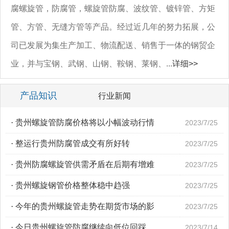
腐螺旋管，防腐管，螺旋管防腐、波纹管、镀锌管、方矩
管、方管、无缝方管等产品。经过近几年的努力拓展，公
司已发展为集生产加工、物流配送、销售于一体的钢贸企
业，并与宝钢、武钢、山钢、鞍钢、莱钢、...
详细>>
产品知识
行业新闻
·
贵州螺旋管防腐价格将以小幅波动行情
2023/7/25
·
整运行贵州防腐管成交有所好转
2023/7/25
·
贵州防腐螺旋管供需矛盾在后期有增难
2023/7/25
·
贵州螺旋钢管价格整体稳中趋强
2023/7/25
·
今年的贵州螺旋管走势在期货市场的影
2023/7/25
·
今日贵州螺旋管防腐继续向低位回踩
2023/7/14